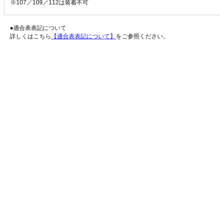
※107／109／112は装着不可
●適合表表記について
詳しくはこちら
【適合表表記について】
をご参照ください。