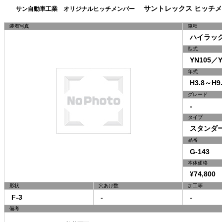
サントレックス ヒッチメ
サン自動車工業 オリジナルヒッチメンバー
装着写真
車種
ハイラックス
型式
YN105／YN
年式
H3.8～H9.
グレード
-
タイプ
スタンダ
品番
G-143
本体価格
¥74,800 
形状
穴あけ数
加工等
F-3
-
-
備考