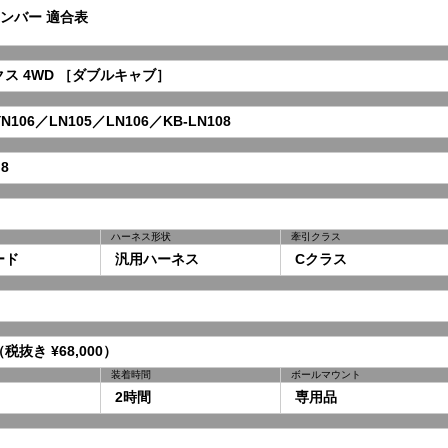
ンバー 適合表
 4WD ［ダブルキャブ］
106／LN105／LN106／KB-LN108
8
ハーネス形状
牽引クラス
ード
汎用ハーネス
Cクラス
（税抜き ¥68,000）
装着時間
ボールマウント
2時間
専用品