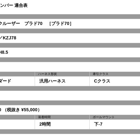
ンバー 適合表
ルーザー プラド70 ［プラド70］
／KZJ78
8.5
ハーネス形状
牽引クラス
ダード
汎用ハーネス
Cクラス
0 （税抜き ¥55,000）
装着時間
ボールマウント
2時間
下-7