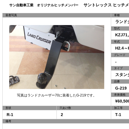
サントレックス ヒッチメ
サン自動車工業 オリジナルヒッチメンバー
装着写真
車種
ランドク
型式
KZJ71
年式
H2.4～H
グレード
-
タイプ
スタン
品番
G-219
本体価格
写真はランドクルーザー70に装着したG-219です。
¥60,50
形状
穴あけ数
加工等
R-1
2
T-1
備考