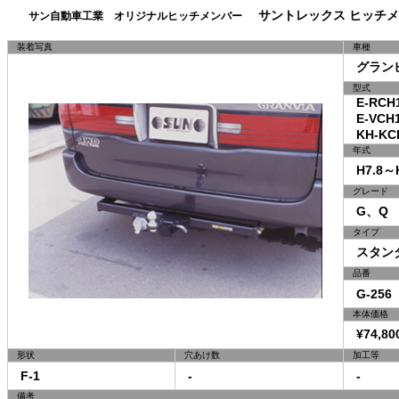
サントレックス ヒッチメ
サン自動車工業 オリジナルヒッチメンバー
装着写真
車種
グラン
型式
E-RCH1
E-VCH1
KH-KCH
年式
H7.8～H
グレード
G、Q
タイプ
スタン
品番
G-256
本体価格
¥74,80
形状
穴あけ数
加工等
F-1
-
-
備考