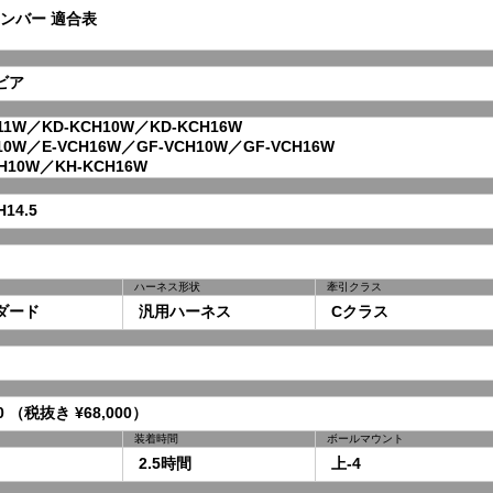
ンバー 適合表
ビア
1W／KD-KCH10W／KD-KCH16W
0W／E-VCH16W／GF-VCH10W／GF-VCH16W
10W／KH-KCH16W
14.5
ハーネス形状
牽引クラス
ダード
汎用ハーネス
Cクラス
0 （税抜き ¥68,000）
装着時間
ボールマウント
2.5時間
上-4