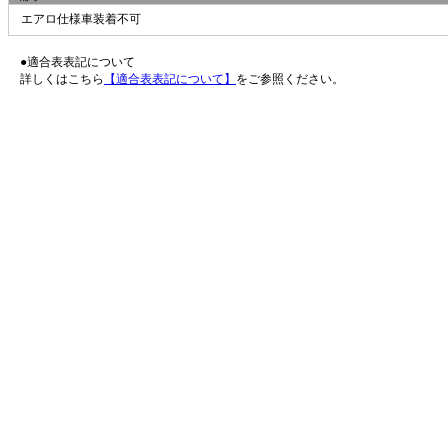
エアロ仕様車装着不可
●適合表表記について
詳しくはこちら
【適合表表記について】
をご参照ください。