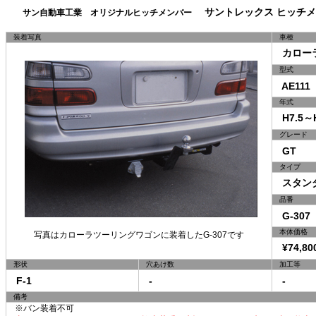
サントレックス ヒッチメ
サン自動車工業 オリジナルヒッチメンバー
装着写真
車種
カロー
型式
AE111
年式
H7.5～H
グレード
GT
タイプ
スタン
品番
G-307
本体価格
写真はカローラツーリングワゴンに装着したG-307です
¥74,80
形状
穴あけ数
加工等
F-1
-
-
備考
※バン装着不可