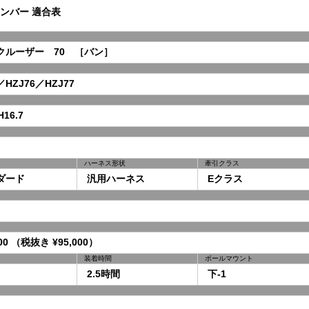
ンバー 適合表
ルーザー 70 ［バン］
HZJ76／HZJ77
16.7
ハーネス形状
牽引クラス
ダード
汎用ハーネス
Eクラス
00 （税抜き ¥95,000）
装着時間
ボールマウント
2.5時間
下-1