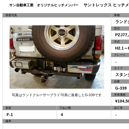
サントレックス ヒッチメ
サン自動車工業 オリジナルヒッチメンバー
装着写真
車種
ランドク
型式
PZJ77／
年式
H2.1～H
グレード
-
タイプ
スタン
品番
G-339
写真はランドクルーザープラド70系に装着したG-339です
本体価格
¥104,5
形状
穴あけ数
加工等
F-1
4
-
備考