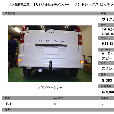
サントレックス ヒッチメ
サン自動車工業 オリジナルヒッチメンバー
装着写真
車種
ヴォク
型式
TA-AZR
CBA-AZ
年式
H13.11
グレード
V・Z・
スピード
タイプ
スタン
品番
G-383
本体価格
ノア／ヴォクシー
¥74,80
形状
穴あけ数
加工等
F-1
4
-
備考