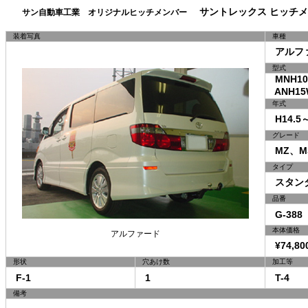
サントレックス ヒッチメ
サン自動車工業 オリジナルヒッチメンバー
装着写真
車種
アルフ
型式
MNH10W
ANH15W
年式
H14.5～
グレード
MZ、M
タイプ
スタン
品番
G-388
本体価格
アルファード
¥74,80
形状
穴あけ数
加工等
F-1
1
T-4
備考