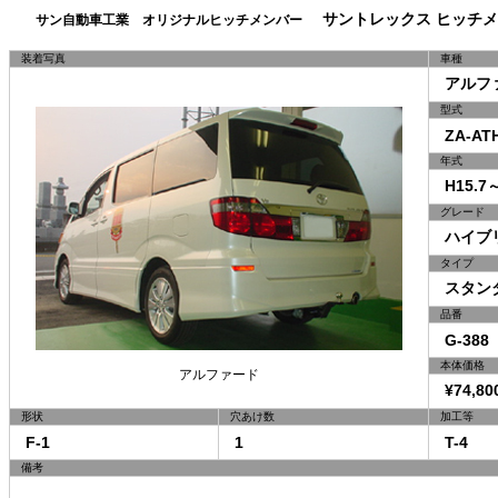
サントレックス ヒッチメ
サン自動車工業 オリジナルヒッチメンバー
装着写真
車種
アルファ
型式
ZA-AT
年式
H15.7～
グレード
ハイブリ
タイプ
スタン
品番
G-388
本体価格
アルファード
¥74,80
形状
穴あけ数
加工等
F-1
1
T-4
備考