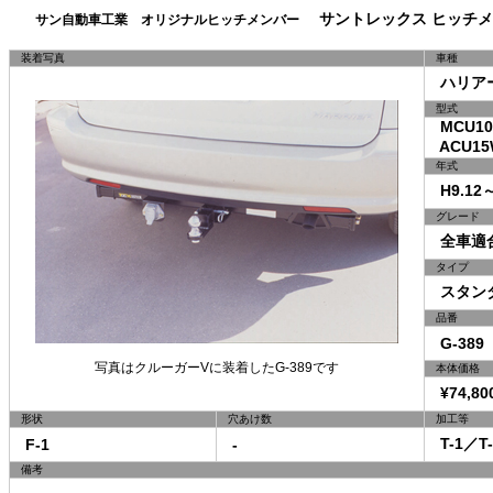
サントレックス ヒッチメ
サン自動車工業 オリジナルヒッチメンバー
装着写真
車種
ハリア
型式
MCU10
ACU15
年式
H9.12～
グレード
全車適
タイプ
スタン
品番
G-389
写真はクルーガーVに装着したG-389です
本体価格
¥74,80
形状
穴あけ数
加工等
T-1／T-
F-1
-
備考