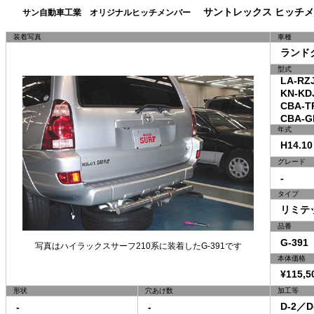
サントレックス ヒッチメ
サン自動車工業 オリジナルヒッチメンバー
装着写真
車種
ランドク
型式
LA-RZJ
KN-KDJ
CBA-TR
CBA-G
年式
H14.10
グレード
-
タイプ
リミテ
品番
G-391
写真はハイラックスサーフ210系に装着したG-391です
本体価格
¥115,5
形状
穴あけ数
加工等
D-2／D
-
-