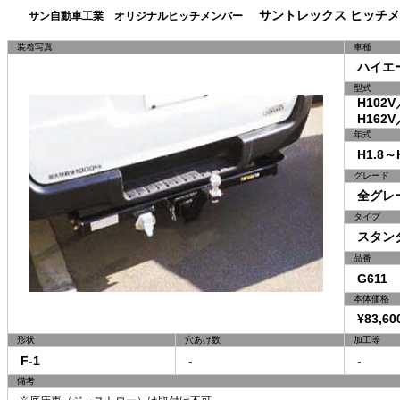
サントレックス ヒッチメ
サン自動車工業 オリジナルヒッチメンバー
装着写真
車種
ハイエ
型式
H102V／
H162V／
年式
H1.8～H
グレード
全グレ
タイプ
スタン
品番
G611
本体価格
¥83,60
形状
穴あけ数
加工等
F-1
-
-
備考