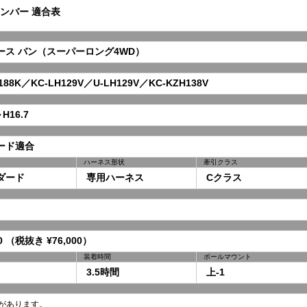
ンバー 適合表
ス バン（スーパーロング4WD）
88K／KC-LH129V／U-LH129V／KC-KZH138V
H16.7
ード適合
ハーネス形状
牽引クラス
ダード
専用ハーネス
Cクラス
0 （税抜き ¥76,000）
装着時間
ボールマウント
3.5時間
上-1
があります。