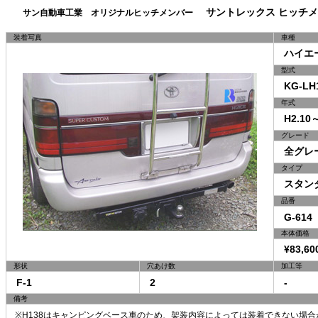
サントレックス ヒッチメ
サン自動車工業 オリジナルヒッチメンバー
装着写真
車種
ハイエー
型式
KG-LH1
年式
H2.10～
グレード
全グレ
タイプ
スタン
品番
G-614
本体価格
¥83,60
形状
穴あけ数
加工等
F-1
2
-
備考
※H138はキャンピングベース車のため、架装内容によっては装着できない場合