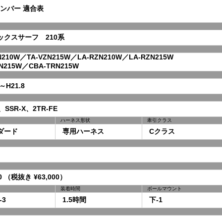
ンバー 適合表
クスサーフ 210系
210W／TA-VZN215W／LA-RZN210W／LA-RZN215W
215W／CBA-TRN215W
～H21.8
SSR-X、2TR-FE
ハーネス形状
牽引クラス
ダード
専用ハーネス
Cクラス
0 （税抜き ¥63,000）
装着時間
ボールマウント
-3
1.5時間
下-1