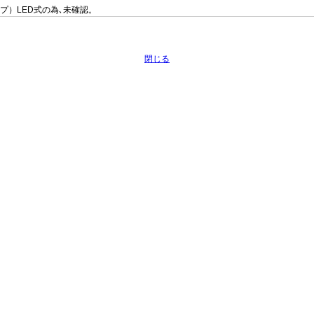
プ）LED式の為､未確認。
閉じる