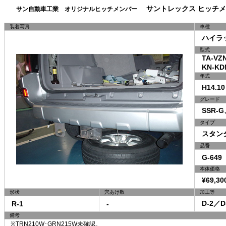
サントレックス ヒッチメ
サン自動車工業 オリジナルヒッチメンバー
装着写真
車種
ハイラッ
型式
TA-VZN
KN-KDN
年式
H14.10
グレード
SSR-G、
タイプ
スタン
品番
G-649
本体価格
¥69,30
形状
穴あけ数
加工等
D-2／D
R-1
-
備考
※TRN210W･GRN215W未確認。