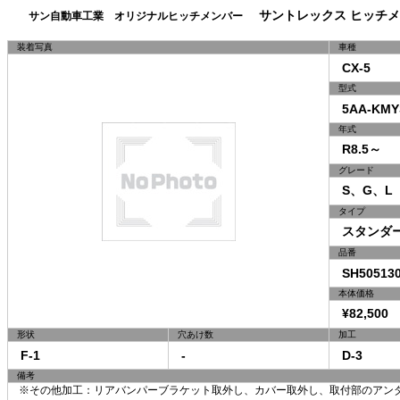
サントレックス ヒッチメ
サン自動車工業 オリジナルヒッチメンバー
装着写真
車種
CX-5
型式
5AA-KMY
年式
R8.5～
グレード
S、G、L
タイプ
スタンダ
品番
SH50513
本体価格
¥82,500 
形状
穴あけ数
加工
F-1
-
D-3
備考
※その他加工：リアバンパーブラケット取外し、カバー取外し、取付部のアン