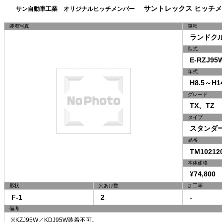
サントレックス ヒッチメ
サン自動車工業 オリジナルヒッチメンバー
装着写真
車種
ランドクル
型式
E-RZJ95W
年式
H8.5～H14
グレード
TX、TZ
タイプ
スタンダ
品番
TM10212
本体価格
¥74,800 
形状
穴あけ数
加工等
F-1
2
-
備考
※KZJ95W／KDJ95W装着不可。