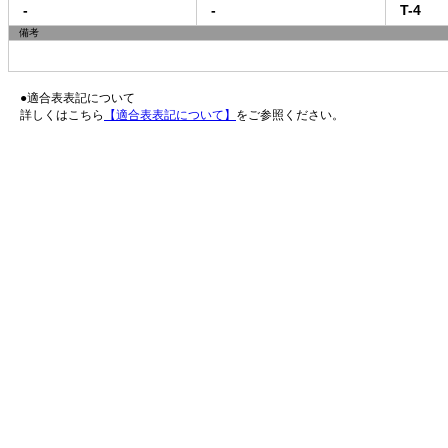
-
-
T-4
備考
●適合表表記について
詳しくはこちら
【適合表表記について】
をご参照ください。