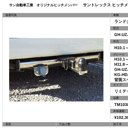
サントレックス ヒッチメ
サン自動車工業 オリジナルヒッチメンバー
装着写真
車種
ランドク
型式
GH-UZJ
年式
H10.1～
グレード
H10.1
H11.8～
GH-UZ
KG-H
背面スペ
タイプ
リミテッ
品番
TM1038
本体価格
¥102,3
形状
穴あけ数
加工等