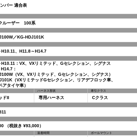
ンバー 適合表
ルーザー 100系
100W／KG-HDJ101K
H10.11、H11.8～H14.7
～H10.11：VX、VXリミテッド、Gセレクション、シグナス
H14.7：
J100W（VX、VXリミテッド、Gセレクション、シグナス）
DJ101K（VXリミテッドGセレクション、リアデフロック車、
アタイヤ車）
ハーネス形状
牽引クラス
ドII
専用ハーネス
Cクラス
11
00 （税抜き ¥93,000）
装着時間
ボールマウント