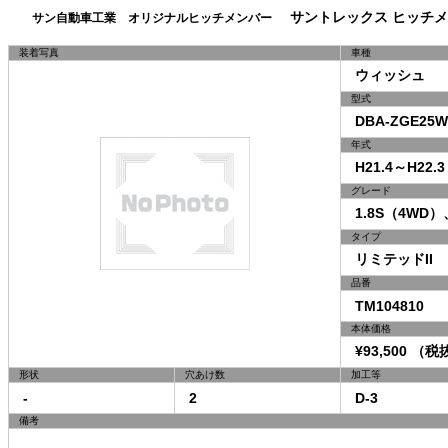
サントレックス ヒッチメ
サン自動車工業 オリジナルヒッチメンバー
装着写真
車種
ウィッシュ
型式
DBA-ZGE25W
年式
H21.4～H22.3
グレード
1.8S（4WD）
タイプ
リミテッドII
品番
TM104810
本体価格
¥93,500 （税抜
形状
穴あけ数
加工等
-
2
D-3
備考