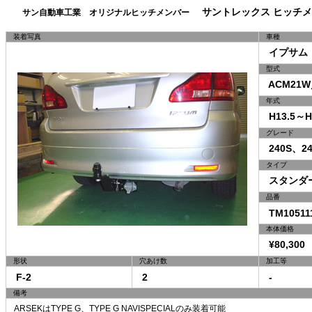
サントレックス ヒッチメ
サン自動車工業 オリジナルヒッチメンバー
装着写真
車種
イプサム
型式
ACM21W
年式
H13.5～H1
グレード
240S、240
タイプ
スタンダ
品番
TM10511
本体価格
¥80,300 
形状
穴あけ数
加工等
F-2
2
-
備考
ARSEKはTYPE G、TYPE G NAVISPECIALのみ装着可能