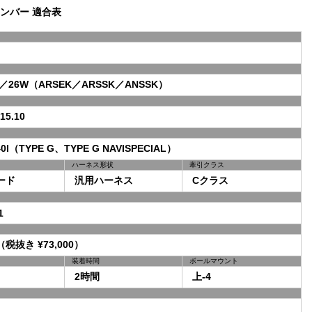
ンバー 適合表
／26W（ARSEK／ARSSK／ANSSK）
5.10
I（TYPE G、TYPE G NAVISPECIAL）
ハーネス形状
牽引クラス
ード
汎用ハーネス
Cクラス
1
（税抜き ¥73,000）
装着時間
ボールマウント
2時間
上-4