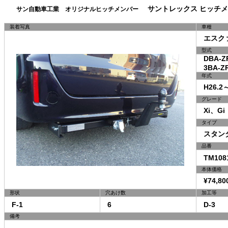
サントレックス ヒッチメ
サン自動車工業 オリジナルヒッチメンバー
装着写真
車種
エスク
型式
DBA-ZR
3BA-ZR
年式
H26.2～
グレード
Xi、Gi（
タイプ
スタン
品番
TM108
本体価格
¥74,80
形状
穴あけ数
加工等
F-1
6
D-3
備考