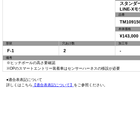
スタンダ
LINE-X
品番
TM10915
本体価格
¥143,000
形状
穴あけ数
加工等
F-1
2
-
備考
※ヒッチボールの高さ要確認
※OPのスマートエントリー装着車はセンサーハーネスの移設が必要
●適合表表記について
詳しくはこちら
【適合表表記について】
をご参照ください。