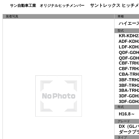
サントレックス ヒッチメ
サン自動車工業 オリジナルヒッチメンバー
装着写真
車種
ハイエース
型式
KR-KDH22
ADF-KDH2
LDF-KDH2
QDF-GDH2
QDF-GDH
CBF-TRH2
CBF-TRH2
CBA-TRH2
3BF-TRH2
3BF-TRH
3BA-TRH2
3DF-GDH2
3DF-GDH2
年式
H16.8～
グレード
DX（GL
ダークプラ
タイプ