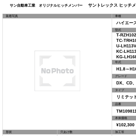
サントレックス ヒッチメ
サン自動車工業 オリジナルヒッチメンバー
装着写真
車種
ハイエー
型式
T-RZH102
TC-TRH10
U-LH113V
KC-LH113
KG-LH168
年式
H1.8～H16
グレード
DX、CD、
タイプ
リミテッドI
品番
TM10981
本体価格
¥102,300
形状
穴あけ数
加工等