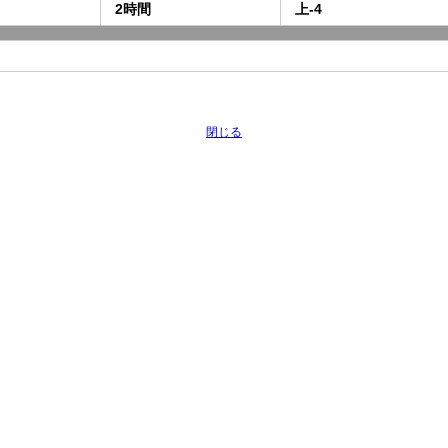
2時間
上-4
閉じる