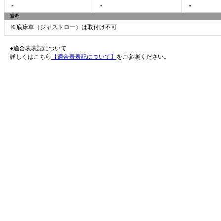
-
-
-
備考
※底床車（ジャストロー）は取付け不可
●適合表表記について
詳しくはこちら
【適合表表記について】
をご参照ください。