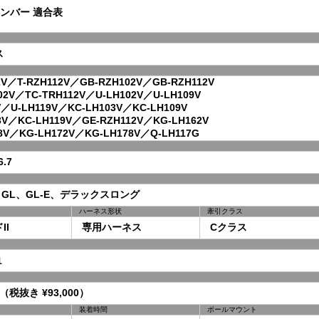
ンバー 適合表
ス
V／T-RZH112V／GB-RZH102V／GB-RZH112V
2V／TC-TRH112V／U-LH102V／U-LH109V
／U-LH119V／KC-LH103V／KC-LH109V
V／KC-LH119V／GE-RZH112V／KG-LH162V
V／KG-LH172V／KG-LH178V／Q-LH117G
.7
GL、GL-E、デラックスロング
ハーネス形状
牽引クラス
I
専用ハーネス
Cクラス
1
 （税抜き ¥93,000）
装着時間
ボールマウント