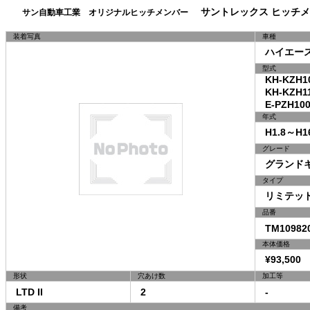
サントレックス ヒッチメ
サン自動車工業 オリジナルヒッチメンバー
装着写真
車種
ハイエー
型式
KH-KZH10
KH-KZH11
E-PZH100
年式
H1.8～H16
グレード
グランドキ
タイプ
リミテッドI
品番
TM10982
本体価格
¥93,500 
形状
穴あけ数
加工等
LTD II
2
-
備考