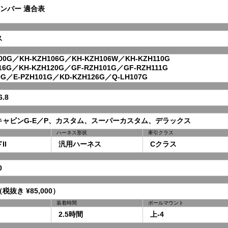
ンバー 適合表
ス
0G／KH-KZH106G／KH-KZH106W／KH-KZH110G
6G／KH-KZH120G／GF-RZH101G／GF-RZH111G
G／E-PZH101G／KD-KZH126G／Q-LH107G
.8
ャビンG-E／P、カスタム、スーパーカスタム、デラックス
ハーネス形状
牽引クラス
I
汎用ハーネス
Cクラス
0
（税抜き ¥85,000）
装着時間
ボールマウント
2.5時間
上-4