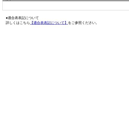
●適合表表記について
詳しくはこちら
【適合表表記について】
をご参照ください。