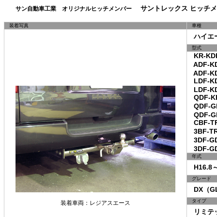
サントレックス ヒッチメ
サン自動車工業 オリジナルヒッチメンバー
装着写真
車種
ハイエー
型式
KR-KDH
ADF-KD
ADF-KD
LDF-KD
LDF-KD
QDF-KD
QDF-GD
QDF-G
CBF-TR
3BF-TR
3DF-GD
3DF-GD
年式
H16.8
グレード
DX（G
タイプ
装着車両：レジアスエース
リミテッ