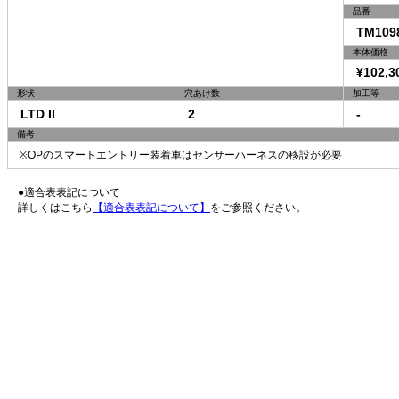
品番
TM109
本体価格
¥102,3
形状
穴あけ数
加工等
LTD II
2
-
備考
※OPのスマートエントリー装着車はセンサーハーネスの移設が必要
●適合表表記について
詳しくはこちら
【適合表表記について】
をご参照ください。