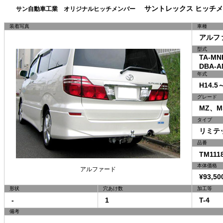
サントレックス ヒッチメ
サン自動車工業 オリジナルヒッチメンバー
装着写真
車種
アルフ
型式
TA-MNH
DBA-AN
年式
H14.5～
グレード
MZ、MS
タイプ
リミテッ
品番
TM1118
本体価格
アルファード
¥93,50
形状
穴あけ数
加工等
-
1
T-4
備考