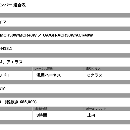
ンバー 適合表
ィマ
MCR30W/MCR40W ／ UA/GH-ACR30W/ACR40W
H18.1
J、アエラス
ハーネス形状
牽引クラス
ドII
汎用ハーネス
Cクラス
10
0 （税抜き ¥85,000）
装着時間
ボールマウント
3時間
上-4