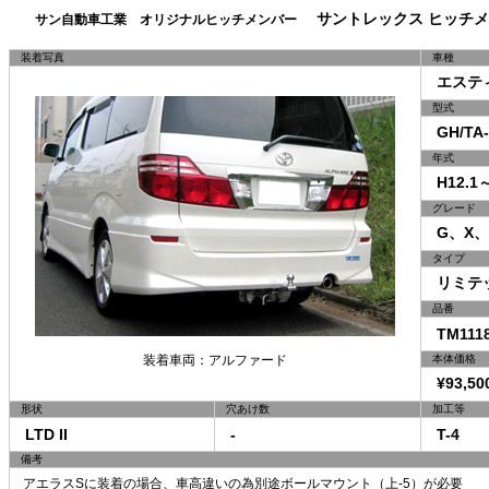
サントレックス ヒッチメ
サン自動車工業 オリジナルヒッチメンバー
装着写真
車種
エステ
型式
GH/TA-
年式
H12.1～
グレード
G、X、
タイプ
リミテッ
品番
TM1118
装着車両：アルファード
本体価格
¥93,50
形状
穴あけ数
加工等
LTD II
-
T-4
備考
アエラスSに装着の場合、車高違いの為別途ボールマウント（上-5）が必要