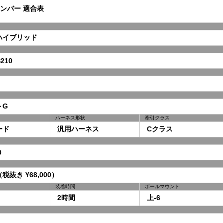
ンバー 適合表
イブリッド
210
トG
ハーネス形状
牽引クラス
ード
汎用ハーネス
Cクラス
0
（税抜き ¥68,000）
装着時間
ボールマウント
2時間
上-6