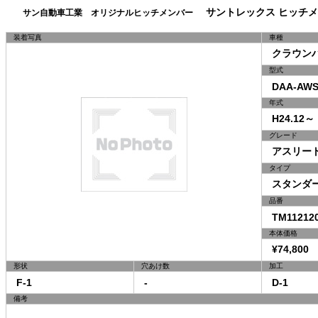
サントレックス ヒッチメ
サン自動車工業 オリジナルヒッチメンバー
装着写真
車種
クラウンハ
型式
DAA-AWS
年式
H24.12～
グレード
アスリー
タイプ
スタンダ
品番
TM11212
本体価格
¥74,800 
形状
穴あけ数
加工
F-1
-
D-1
備考