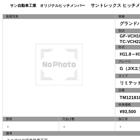
サントレックス ヒッチメ
サン自動車工業 オリジナルヒッチメンバー
装着写真
車種
グランドハ
型式
GF-VCH1
TC-VCH22
年式
H11.8～H1
グレード
G（J/X
タイプ
リミテッドI
品番
TM12181
本体価格
¥93,500 
形状
穴あけ数
加工等
-
-
-
備考