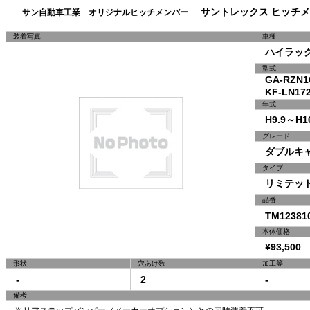
サントレックス ヒッチメ
サン自動車工業 オリジナルヒッチメンバー
装着写真
車種
ハイラックス
型式
GA-RZN16
KF-LN172
年式
H9.9～H16
グレード
ダブルキャ
タイプ
リミテッドI
品番
TM12381
本体価格
¥93,500 
形状
穴あけ数
加工等
-
2
-
備考