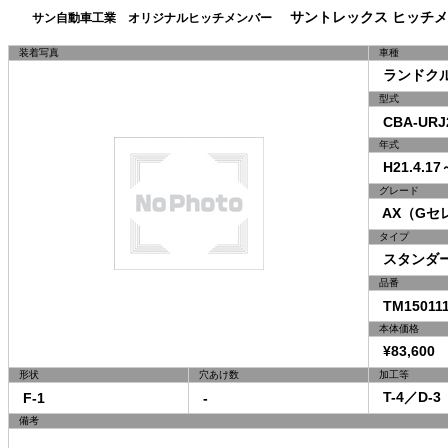
サントレックス ヒッチメ
サン自動車工業 オリジナルヒッチメンバー
装着写真
車種
ランドクル
型式
CBA-URJ
年式
H21.4.17
グレード
AX（Gセ
タイプ
スタンダ
品番
TM15011
本体価格
¥83,600 
形状
穴あけ数
加工等
T-4／D-3
F-1
-
備考