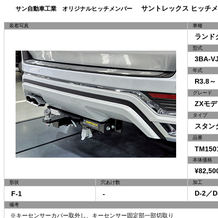
サントレックス ヒッチメ
サン自動車工業 オリジナルヒッチメンバー
装着写真
車種
ランドク
型式
3BA-VJ
年式
R3.8～
グレード
ZXモデ
タイプ
スタン
品番
TM150
本体価格
¥82,50
形状
穴あけ数
加工
D-2／D
F-1
-
備考
※キーセンサーカバー取外し、キーセンサー固定部一部切取り