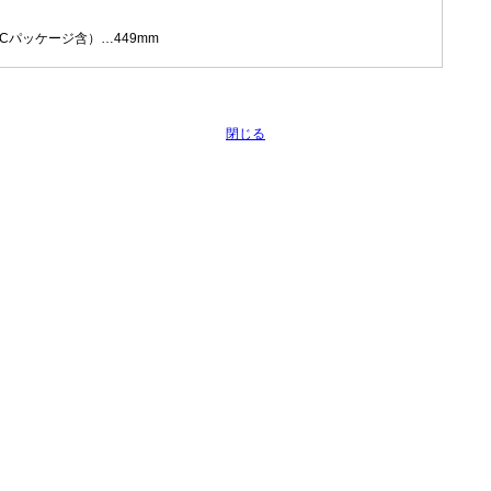
S Cパッケージ含）…449mm
閉じる