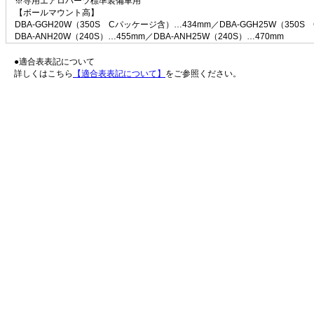
※専用エアロパーツ標準装備車用
【ボールマウント高】
DBA-GGH20W（350S Cパッケージ含）…434mm／DBA-GGH25W（350
DBA-ANH20W（240S）…455mm／DBA-ANH25W（240S）…470mm
●適合表表記について
詳しくはこちら
【適合表表記について】
をご参照ください。