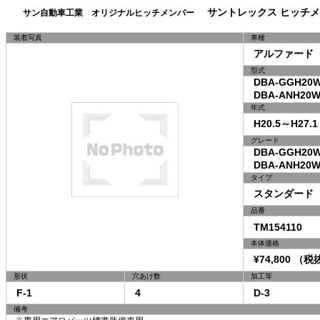
サントレックス ヒッチメ
サン自動車工業 オリジナルヒッチメンバー
装着写真
車種
アルファード
型式
DBA-GGH20W
DBA-ANH20W
年式
H20.5～H27.1
グレード
DBA-GGH20
DBA-ANH20
タイプ
スタンダード
品番
TM154110
本体価格
¥74,800 （税抜
形状
穴あけ数
加工等
F-1
4
D-3
備考