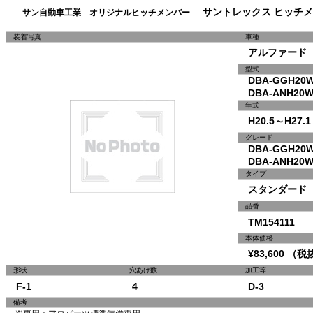
サントレックス ヒッチメ
サン自動車工業 オリジナルヒッチメンバー
装着写真
車種
アルファード
型式
DBA-GGH20W
DBA-ANH20W
年式
H20.5～H27.1
グレード
DBA-GGH20
DBA-ANH20
タイプ
スタンダード
品番
TM154111
本体価格
¥83,600 （税抜
形状
穴あけ数
加工等
F-1
4
D-3
備考