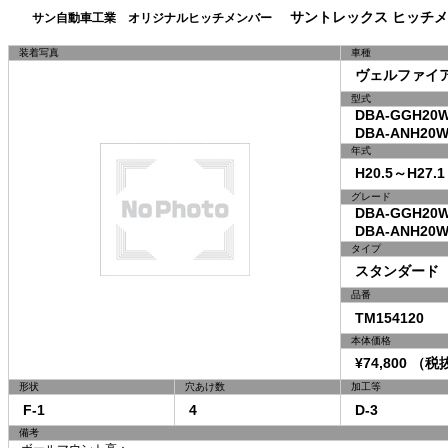
サントレックス ヒッチメ
サン自動車工業 オリジナルヒッチメンバー
装着写真
車種
ヴェルファイ
型式
DBA-GGH20W
DBA-ANH20W
年式
H20.5～H27.1
グレード
DBA-GGH20W
DBA-ANH20W 
タイプ
スタンダード
品番
TM154120
本体価格
¥74,800 （税抜
形状
穴あけ数
加工等
F-1
4
D-3
備考