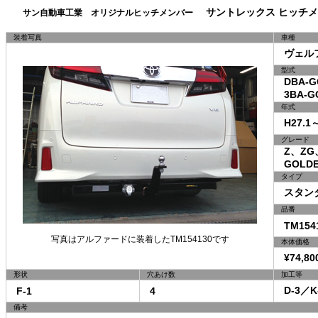
サントレックス ヒッチメ
サン自動車工業 オリジナルヒッチメンバー
装着写真
車種
ヴェル
型式
DBA-GG
3BA-GG
年式
H27.1
グレード
Z、ZG、
GOLDEN 
タイプ
スタン
品番
TM154
写真はアルファードに装着したTM154130です
本体価格
¥74,80
形状
穴あけ数
加工等
D-3／K
F-1
4
備考