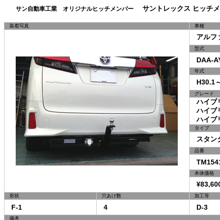
サントレックス ヒッチメ
サン自動車工業 オリジナルヒッチメンバー
装着写真
車種
アルフ
型式
DAA-A
年式
H30.1～
グレード
ハイブリ
ハイブリ
ハイブリ
タイプ
スタン
品番
TM154
本体価格
¥83,60
形状
穴あけ数
加工等
F-1
4
D-3
備考