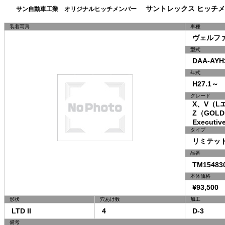
サントレックス ヒッチメ
サン自動車工業 オリジナルヒッチメンバー
装着写真
車種
ヴェルフ
型式
DAA-AYH
年式
H27.1～
グレード
X、V（L
Z（GOLDEN
Executive
タイプ
リミテッドI
品番
TM15483
本体価格
¥93,500 
形状
穴あけ数
加工
LTD II
4
D-3
備考