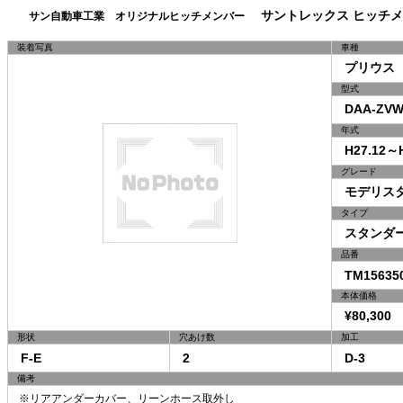
サントレックス ヒッチメ
サン自動車工業 オリジナルヒッチメンバー
装着写真
車種
プリウス
型式
DAA-ZVW
年式
H27.12～H
グレード
モデリスタ I
タイプ
スタンダ
品番
TM15635
本体価格
¥80,300 
形状
穴あけ数
加工
F-E
2
D-3
備考
※リアアンダーカバー、リーンホース取外し