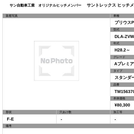
サントレックス ヒッチメ
サン自動車工業 オリジナルヒッチメンバー
装着写真
車種
プリウスP
型式
DLA-ZVW
年式
H28.2～
グレード
Aプレミア
タイプ
スタンダ
品番
TM15637
本体価格
¥80,300 
形状
穴あけ数
加工等
F-E
-
-
備考