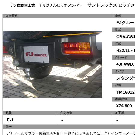
サントレックス ヒッチメ
サン自動車工業 オリジナルヒッチメンバー
装着写真
車種
FJクルー
型式
CBA-GSJ
年式
H22.11～H
グレード
4.0 4W
タイプ
スタンダ
品番
TM16012
本体価格
¥74,800 
形状
穴あけ数
加工等
F-1
-
-
備考
ガナドールマフラー装着車両対応 ※適合につきましては、当社インフォメー