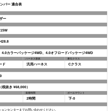
ンバー 適合表
ザー
15W
28.8
D、4.0カラーパッケージ4WD、4.0オフロードパッケージ4WD
ハーネス形状
牽引クラス
ード
汎用ハーネス
Cクラス
0
（税抜き ¥68,000）
装着時間
ボールマウント
2時間
下-0
ションセンターまでお問い合わせください。