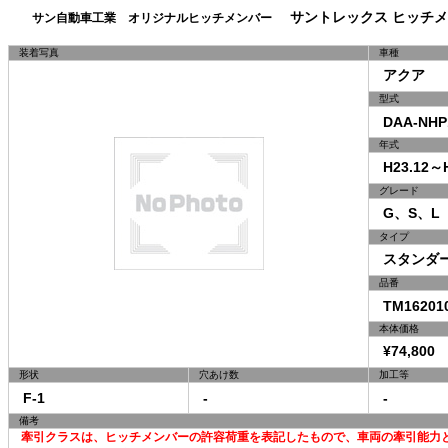
サントレックス ヒッチメ
サン自動車工業 オリジナルヒッチメンバー
装着写真
車種
アクア
型式
DAA-NHP
年式
H23.12～H
グレード
G、S、L
タイプ
スタンダ
品番
TM16201
本体価格
¥74,800 
形状
穴あけ数
加工等
F-1
-
-
備考
牽引クラスは、ヒッチメンバーの許容荷重を表記したもので、車両の牽引能力