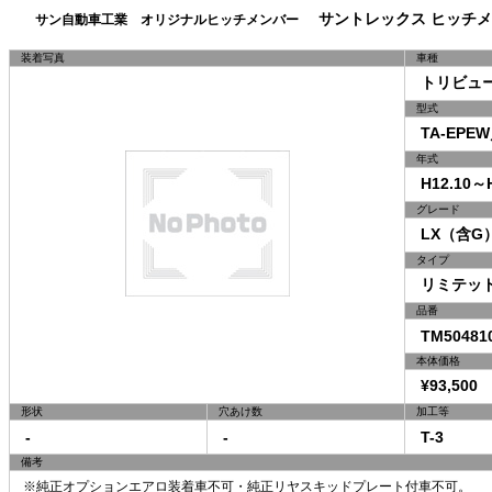
サントレックス ヒッチメ
サン自動車工業 オリジナルヒッチメンバー
装着写真
車種
トリビュ
型式
TA-EPEW
年式
H12.10～H
グレード
LX（含G）
タイプ
リミテッドI
品番
TM50481
本体価格
¥93,500 
形状
穴あけ数
加工等
-
-
T-3
備考
※純正オプションエアロ装着車不可・純正リヤスキッドプレート付車不可。