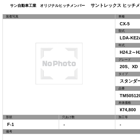
サントレックス ヒッチメ
サン自動車工業 オリジナルヒッチメンバー
装着写真
車種
CX-5
型式
LDA-KE2
年式
H24.2～H2
グレード
20S、XD
タイプ
スタンダ
品番
TM50512
本体価格
¥74,800 
形状
穴あけ数
加工等
F-1
-
-
備考