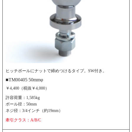
ヒッチボールにナットで締めつけるタイプ。SW付き。
■TM00405 50mmφ
￥4,400（税抜￥4,000）
許容荷重：1,585kg
ボール径：50mm
ネジ径：3/4インチ（約19mm）
牽引クラス：A/B/C