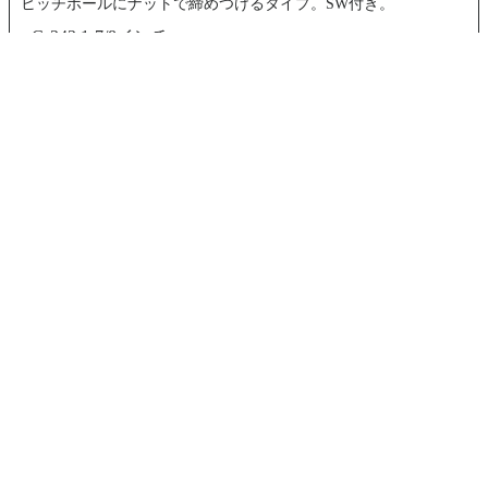
ヒッチボールにナットで締めつけるタイプ。SW付き。
■G-343 1-7/8インチφ
￥3,300（税抜￥3,000）
許容荷重：906kg
ボール径：1-7/8インチ
ネジ径：19mm
牽引クラス：A/B/C